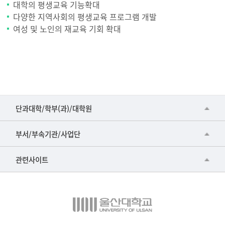
대학의 평생교육 기능확대
다양한 지역사회의 평생교육 프로그램 개발
여성 및 노인의 재교육 기회 확대
■인문대학
단과대학/학부(과)/대학원
▷국어국문학부
공동기기센터
부서/부속기관/사업단
▷영어영문학과
공학교육혁신센터
건강가정지원센터
관련사이트
▷일본어·일본학과
과학영재교육원
교수협의회
▷중국어·중국학과
교무처교직팀
구내(경남)은행
▷프랑스어·프랑스학과
국어문화원
노동조합
▷스페인·중남미학과
국제교류처