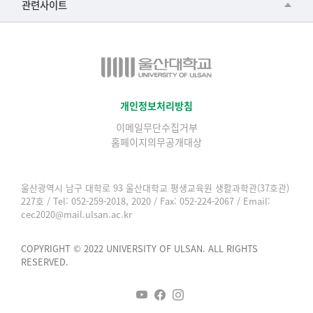
관련사이트
▷일본어·일본학과
과학영재교육원
교수협의회
▷중국어·중국학과
교무처교직팀
구내(경남)은행
▷프랑스어·프랑스학과
국어문화원
노동조합
▷스페인·중남미학과
국제교류처
생명윤리위원회
개인정보처리방침
▷역사·문화학과
기초과학연구소
이메일무단수집거부
온라인 기술거래 플랫폼
▷철학·상담학과
홈페이지의무공개대상
물리BK 미래혁신응집물질물리인재교육연구단
울산대신문
■사회과학대학
메이커스페이스
울산대학교 총동문회
울산광역시 남구 대학로 93 울산대학교 평생교육원 생활과학관(37호관)
▷사회과학부
227호 / Tel: 052-259-2018, 2020 / Fax: 052-224-2067 / Email:
미래기술혁신융합형인재양성센터
울산대학교병원
cec2020@mail.ulsan.ac.kr
ㆍ경제학전공
반구대암각화유적보존연구소
캠퍼스안전관리
ㆍ행정학전공
COPYRIGHT © 2022 UNIVERSITY OF ULSAN. ALL RIGHTS
보육교사교육원
RESERVED.
UCLASS
ㆍ국제관계학전공
산학연협력선도대학육성사업(LINC3.0)사업단
ㆍ사회·복지학전공
스마트전자(ICT) 창의·융합기술 인력양성사업단